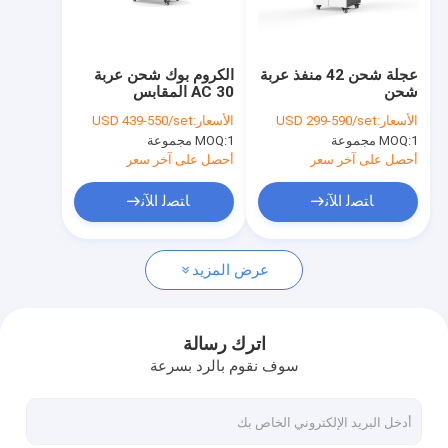
حول بنا
جولة في المعمل
عجلة شحن 42 منفذ عربة
الكروم بوك شحن عربة
شحن
30 AC المقابس
ضبط الجودة
الكهربائية خزانة الشحن
الأسعار:
USD 299-590/set
الأسعار:
USD 439-550/set
1 مجموعة
MOQ:
1 مجموعة
MOQ:
اتصل بنا
أحصل على آخر سعر
أحصل على آخر سعر
أخبار
ﺎﺘﺼﻟ ﺍﻶﻧ
ﺎﺘﺼﻟ ﺍﻶﻧ
جميع القضايا
عرض المزيد
خزانة شحن الجهاز اللوحي
اترك رسالة
سوف نقوم بالرد بسرعة
خزانة شحن الكمبيوتر المحمول
خزانة شحن قابلة للقفل