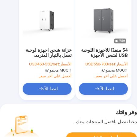
54 منفذًا للأجهزة اللوحية
خزانة شحن أجهزة لوحية
USB لشحن الأجهزة
تعمل بالتيار المتردد،
اللوحية وعربة شحن
تحتوي على 42 فتحة،
الأسعار:
USD550-700/set
الأسعار:
USD450-550/set
Ipads
وعربة شحن
1 مجموعة
MOQ:
1 مجموعة
MOQ:
أحصل على آخر سعر
أحصل على آخر سعر
ﺎﺘﺼﻟ ﺍﻶﻧ
ﺎﺘﺼﻟ ﺍﻶﻧ
وفر وقتك
دعنا نتصل بأفضل المنتجات معك.