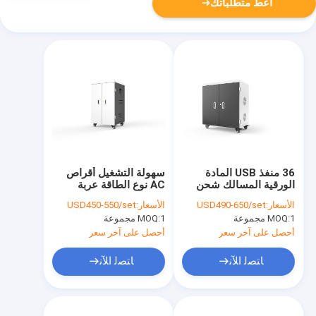
أعط متطلباتك
36 منفذ USB المادة
سهولة التشغيل أقراص
الورقية المسالك شحن
AC نوع الطاقة عربة
عربة شحن ذكية عربة
الشحن
الأسعار:
USD490-650/set
الأسعار:
USD450-550/set
شحن
1 مجموعة
MOQ:
1 مجموعة
MOQ:
أحصل على آخر سعر
أحصل على آخر سعر
ﺎﺘﺼﻟ ﺍﻶﻧ
ﺎﺘﺼﻟ ﺍﻶﻧ