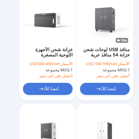
منافذ USB لوحات شحن
خزانة شحن الأجهزة
خزانة 54 منافذ عربة
اللوحية المصغرة
شحن USB
الأسعار:
USD 550-590/set
الأسعار:
USD300-450/set
1 مجموعة
MOQ:
1 مجموعة
MOQ:
أحصل على آخر سعر
أحصل على آخر سعر
ﺎﺘﺼﻟ ﺍﻶﻧ
ﺎﺘﺼﻟ ﺍﻶﻧ
منزل
المنتجات
عرض الواقع الافتراضي