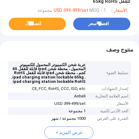
للقفل 65kg RoHS
الأسعار：USD 399-499/set
MOQ：1 مجموعة
افضل سعر
ﺎﺘﺼﻟ ﺍﻶﻧ
منتوج وصف
عربة شحن الكمبيوتر المحمول للكمبيوتر
المحمول ، محطة شحن ipad قابلة للقفل 65
تسليط الضوء
كجم ، محطة شحن ipad قابلة للقفل RoHS
,
,
ipad charging station lockable 65kg
ipad charging station lockable RoHS
إصدار الشهادات
CE, FCC, RoHS, CCC, ISO, etc.
اسم العلامة التجارية
Anheli
الأسعار
USD 399-499/set
الحد الأدنى لكمية
1 مجموعة
القدرة على العرض
1000 مجموعة / شهر
عرض المزيد