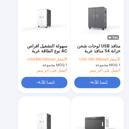
منافذ USB لوحات شحن
سهولة التشغيل أقراص
خزانة 54 منافذ عربة
AC نوع الطاقة عربة
شحن USB
الشحن
الأسعار:
USD 550-590/set
الأسعار:
USD450-550/set
1 مجموعة
MOQ:
1 مجموعة
MOQ:
أحصل على آخر سعر
أحصل على آخر سعر
ﺎﺘﺼﻟ ﺍﻶﻧ
ﺎﺘﺼﻟ ﺍﻶﻧ
منزل
المنتجات
عرض الواقع الافتراضي