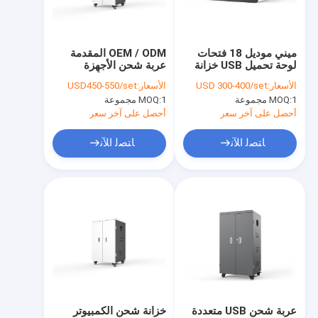
حول بنا
جولة في المعمل
ميني موديل 18 فتحات
OEM / ODM المقدمة
لوحة تحميل USB خزانة
عربة شحن الأجهزة
ضبط الجودة
شحن ذكية
اللوحية 42 منفذًا عربة
الأسعار:
USD 300-400/set
الأسعار:
USD450-550/set
شحن الأجهزة اللوحية
1 مجموعة
MOQ:
1 مجموعة
MOQ:
اتصل بنا
أحصل على آخر سعر
أحصل على آخر سعر
أخبار
ﺎﺘﺼﻟ ﺍﻶﻧ
ﺎﺘﺼﻟ ﺍﻶﻧ
جميع القضايا
خزانة شحن الجهاز اللوحي
خزانة شحن الكمبيوتر المحمول
خزانة شحن قابلة للقفل
عربة شحن USB متعددة
خزانة شحن الكمبيوتر