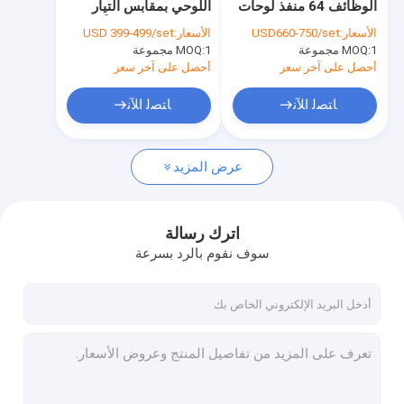
الوظائف 64 منفذ لوحات
اللوحي بمقابس التيار
خزانة شحن باد
خزانة شحن
المتردد مع 60 منفذًا
الأسعار:
USD660-750/set
الأسعار:
USD 399-499/set
1 مجموعة
MOQ:
عربة شحن الكمبيوتر اللوحي
1 مجموعة
MOQ:
أحصل على آخر سعر
أحصل على آخر سعر
خزانة شحن USB
ﺎﺘﺼﻟ ﺍﻶﻧ
ﺎﺘﺼﻟ ﺍﻶﻧ
خزانة تخزين كمبيوتر محمول متعددة
عرض المزيد
خزانة شحن Chromebook
خزانة تخزين الكمبيوتر اللوحي
اترك رسالة
عربة شحن USB
سوف نقوم بالرد بسرعة
عربة شحن الفصل الدراسي
عربة شحن الكمبيوتر المحمول