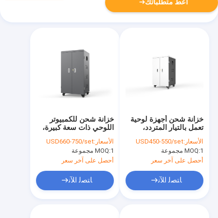
أعط متطلباتك
خزانة شحن أجهزة لوحية
خزانة شحن للكمبيوتر
تعمل بالتيار المتردد،
اللوحي ذات سعة كبيرة،
تحتوي على 42 فتحة،
عربة شحن بمنافذ USB
الأسعار:
USD450-550/set
الأسعار:
USD660-750/set
وعربة شحن
1 مجموعة
MOQ:
1 مجموعة
MOQ:
أحصل على آخر سعر
أحصل على آخر سعر
ﺎﺘﺼﻟ ﺍﻶﻧ
ﺎﺘﺼﻟ ﺍﻶﻧ