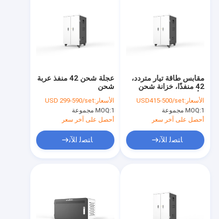
مقابس طاقة تيار متردد،
عجلة شحن 42 منفذ عربة
42 منفذًا، خزانة شحن
شحن
للأجهزة اللوحية، عربة
الأسعار:
USD415-500/set
الأسعار:
USD 299-590/set
شحن للأيباد
1 مجموعة
MOQ:
1 مجموعة
MOQ:
أحصل على آخر سعر
أحصل على آخر سعر
ﺎﺘﺼﻟ ﺍﻶﻧ
ﺎﺘﺼﻟ ﺍﻶﻧ
منزل
المنتجات
عرض الواقع الافتراضي