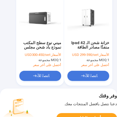
خزانة شحن الـ Ipad 42
ميني نوع سطح المكتب
منفذًا مصادر الطاقة
نموذج باد شحن مجلس
المتغيرة نوع خزانة الشحن
الوزراء منافذ USB شحن
الأسعار:
USD 299-590/set
الأسعار:
USD300-450/set
مجلس الوزراء
1 مجموعة
MOQ:
1 مجموعة
MOQ:
أحصل على آخر سعر
أحصل على آخر سعر
ﺎﺘﺼﻟ ﺍﻶﻧ
ﺎﺘﺼﻟ ﺍﻶﻧ
وفر وقتك
دعنا نتصل بأفضل المنتجات معك.