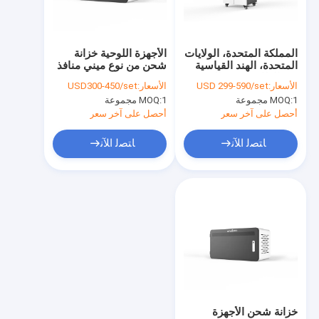
حول بنا
جولة في المعمل
المملكة المتحدة، الولايات
الأجهزة اللوحية خزانة
المتحدة، الهند القياسية
شحن من نوع ميني منافذ
ضبط الجودة
AC الطاقة شحن الحجرة
USB خزانة شحن
الأسعار:
USD 299-590/set
الأسعار:
USD300-450/set
الكابتن شحن عربة
1 مجموعة
MOQ:
1 مجموعة
MOQ:
اتصل بنا
أحصل على آخر سعر
أحصل على آخر سعر
أخبار
ﺎﺘﺼﻟ ﺍﻶﻧ
ﺎﺘﺼﻟ ﺍﻶﻧ
جميع القضايا
خزانة شحن الجهاز اللوحي
خزانة شحن الكمبيوتر المحمول
خزانة شحن قابلة للقفل
خزانة شحن الأجهزة