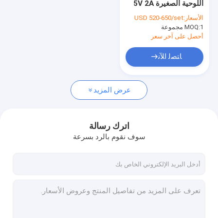
اللوحية الصغيرة 5V 2A
خزانة شحن باد
خزانة شحن ذكية
الأسعار:
USD 520-650/set
1 مجموعة
MOQ:
عربة شحن الكمبيوتر اللوحي
أحصل على آخر سعر
خزانة شحن USB
ﺎﺘﺼﻟ ﺍﻶﻧ
خزانة تخزين كمبيوتر محمول متعددة
عرض المزيد
خزانة شحن Chromebook
خزانة تخزين الكمبيوتر اللوحي
اترك رسالة
عربة شحن USB
سوف نقوم بالرد بسرعة
عربة شحن الفصل الدراسي
عربة شحن الكمبيوتر المحمول