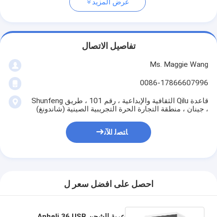
عرض المزيد
تفاصيل الاتصال
Ms. Maggie Wang
0086-17866607996
قاعدة Qilu الثقافية والإبداعية ، رقم 101 ، طريق Shunfeng
، جينان ، منطقة التجارة الحرة التجريبية الصينية (شاندونغ)
ﺎﺘﺼﻟ ﺍﻶﻧ
احصل على افضل سعر ل
عربة الشحن Anheli 36 USB