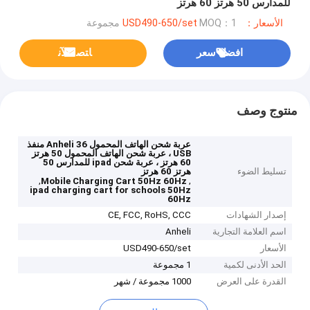
للمدارس 50 هرتز 60 هرتز
الأسعار：USD490-650/set
MOQ：1 مجموعة
افضل سعر
ﺎﺘﺼﻟ ﺍﻶﻧ
منتوج وصف
عربة شحن الهاتف المحمول Anheli 36 منفذ
USB ، عربة شحن الهاتف المحمول 50 هرتز
60 هرتز ، عربة شحن ipad للمدارس 50
تسليط الضوء
هرتز 60 هرتز
,
,
Mobile Charging Cart 50Hz 60Hz
ipad charging cart for schools 50Hz
60Hz
إصدار الشهادات
CE, FCC, RoHS, CCC
اسم العلامة التجارية
Anheli
الأسعار
USD490-650/set
الحد الأدنى لكمية
1 مجموعة
القدرة على العرض
1000 مجموعة / شهر