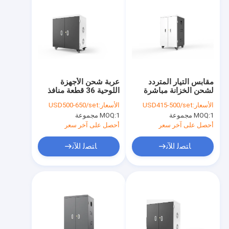
مقابس التيار المتردد
عربة شحن الأجهزة
لشحن الخزانة مباشرة
اللوحية 36 قطعة منافذ
وعربة الشحن ذات 42
USB عربة شحن
الأسعار:
USD415-500/set
الأسعار:
USD500-650/set
منفذًا
1 مجموعة
MOQ:
1 مجموعة
MOQ:
أحصل على آخر سعر
أحصل على آخر سعر
ﺎﺘﺼﻟ ﺍﻶﻧ
ﺎﺘﺼﻟ ﺍﻶﻧ
منزل
المنتجات
عرض الواقع الافتراضي