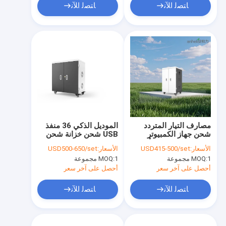
ﺎﺘﺼﻟ ﺍﻶﻧ
ﺎﺘﺼﻟ ﺍﻶﻧ
مصارف التيار المتردد
الموديل الذكي 36 منفذ
شحن جهاز الكمبيوتر
USB شحن خزانة شحن
اللوحي عربة شحن أجهزة
DC عربة شحن
الأسعار:
USD415-500/set
الأسعار:
USD500-650/set
iPad
1 مجموعة
MOQ:
1 مجموعة
MOQ:
أحصل على آخر سعر
أحصل على آخر سعر
ﺎﺘﺼﻟ ﺍﻶﻧ
ﺎﺘﺼﻟ ﺍﻶﻧ