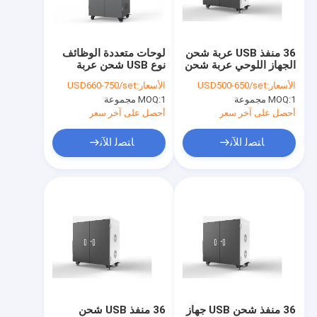
حول بنا
جولة في المعمل
36 منفذ USB عربة شحن
لوحات متعددة الوظائف
الجهاز اللوحي عربة شحن
نوع USB شحن عربة
ضبط الجودة
ذكية
شحن خزانة شحن ذكية
الأسعار:
USD500-650/set
الأسعار:
USD660-750/set
1 مجموعة
MOQ:
1 مجموعة
MOQ:
اتصل بنا
أحصل على آخر سعر
أحصل على آخر سعر
أخبار
ﺎﺘﺼﻟ ﺍﻶﻧ
ﺎﺘﺼﻟ ﺍﻶﻧ
جميع القضايا
خزانة شحن الجهاز اللوحي
خزانة شحن الكمبيوتر المحمول
خزانة شحن قابلة للقفل
36 منفذ شحن USB جهاز
36 منفذ USB شحن