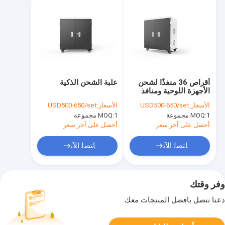
أقراص 36 منفذًا لشحن
علبة الشحن الذكية
الأجهزة اللوحية ومنافذ
شحن USB
الأسعار:
USD500-650/set
الأسعار:
USD500-650/set
1 مجموعة
MOQ:
1 مجموعة
MOQ:
أحصل على آخر سعر
أحصل على آخر سعر
ﺎﺘﺼﻟ ﺍﻶﻧ
ﺎﺘﺼﻟ ﺍﻶﻧ
وفر وقتك
دعنا نتصل بأفضل المنتجات معك.