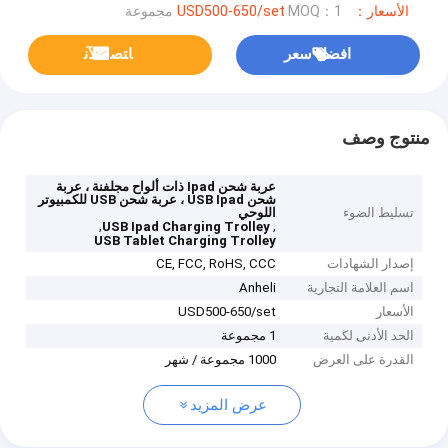
الأسعار：USD500-650/set
MOQ：1 مجموعة
افضل سعر
ﺎﺘﺼﻟ ﺍﻶﻧ
منتوج وصف
عربة شحن Ipad ذات ألواح مجلفنة ، عربة
شحن USB Ipad ، عربة شحن USB للكمبيوتر
تسليط الضوء
اللوحي
,
,
USB Ipad Charging Trolley
USB Tablet Charging Trolley
إصدار الشهادات
CE, FCC, RoHS, CCC
اسم العلامة التجارية
Anheli
الأسعار
USD500-650/set
الحد الأدنى لكمية
1 مجموعة
القدرة على العرض
1000 مجموعة / شهر
عرض المزيد