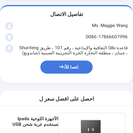
تفاصيل الاتصال
Ms. Maggie Wang
0086-17866607996
قاعدة Qilu الثقافية والإبداعية ، رقم 101 ، طريق Shunfeng
، جينان ، منطقة التجارة الحرة التجريبية الصينية (شاندونغ)
ﺎﺘﺼﻟ ﺍﻶﻧ
احصل على افضل سعر ل
الأجهزة اللوحية Ipads
تستخدم عربة شحن USB
36 منفذ شحن