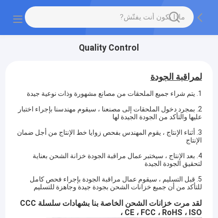
Quality Control
لمراقبة الجودة
1. يتم شراء جميع الملحقات من مصانع مشهورة وذات نوعية جيدة
2. بمجرد دخول الملحقات إلى مصنعنا ، سيقوم مهندسنا بإجراء اختبار
عليها والتأكد من الجودة الجيدة لها
3. أثناء الإنتاج ، يقوم المهندس بفحص زوايا خط الإنتاج من أجل ضمان
الإنتاج
4. بعد الإنتاج ، سيختبر عمال مراقبة الجودة خزانة الشحن بعناية
لتحقيق الجودة الجيدة
5. قبل التسليم ، سيقوم عمال مراقبة الجودة بإجراء فحص كامل
للتأكد من أن جميع خزانات الشحن بجودة جيدة وجاهزة للتسليم
لقد مرت خزانات الشحن الخاصة بنا بشهادات سلسلة CCC
، CE ، FCC ، RoHS ، ISO