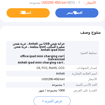
الأسعار：USD290-450/set
MOQ：1 مجموعة
افضل سعر
ﺎﺘﺼﻟ ﺍﻶﻧ
منتوج وصف
خزانة شحن USB من Anheli ، عربة شحن
صغيرة للمكتب ipad مجلفنة ، عربة شحن
Anheli ipad mini
تسليط الضوء
,
office ipad mini charging cart
Galvanized
,
Anheli ipad mini charging cart
إصدار الشهادات
CE, FCC, RoHS, CCC
اسم العلامة التجارية
Anheli
الأسعار
USD290-450/set
الحد الأدنى لكمية
1 مجموعة
القدرة على العرض
1000 مجموعة / شهر
عرض المزيد