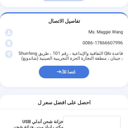
تفاصيل الاتصال
Ms. Maggie Wang
0086-17866607996
قاعدة Qilu الثقافية والإبداعية ، رقم 101 ، طريق Shunfeng
، جينان ، منطقة التجارة الحرة التجريبية الصينية (شاندونغ)
ﺎﺘﺼﻟ ﺍﻶﻧ
احصل على افضل سعر ل
خزانة شحن أندلي USB
مكتب إيباد ميني خزانة شحن