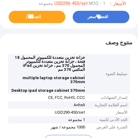
الأسعار：USD290-450/set
MOQ：1 مجموعة
افضل سعر
ﺎﺘﺼﻟ ﺍﻶﻧ
منتوج وصف
خزانة تخزين متعددة للكمبيوتر المحمول 18
فتحة ، خزانة تخزين متعددة للكمبيوتر
المحمول 370 مم ، خزانة تخزين iPad
المكتبي 370 مم
,
تسليط الضوء
multiple laptop storage cabinet
370mm
,
Desktop ipad storage cabinet 370mm
إصدار الشهادات
CE, FCC, RoHS, CCC
اسم العلامة التجارية
Anheli
الأسعار
USD290-450/set
الحد الأدنى لكمية
1 مجموعة
القدرة على العرض
1000 مجموعة / شهر