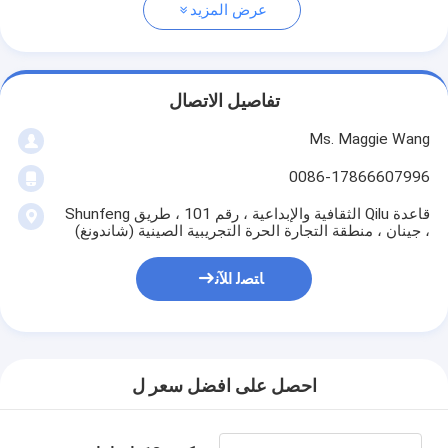
عرض المزيد
تفاصيل الاتصال
Ms. Maggie Wang
0086-17866607996
قاعدة Qilu الثقافية والإبداعية ، رقم 101 ، طريق Shunfeng
، جينان ، منطقة التجارة الحرة التجريبية الصينية (شاندونغ)
ﺎﺘﺼﻟ ﺍﻶﻧ
احصل على افضل سعر ل