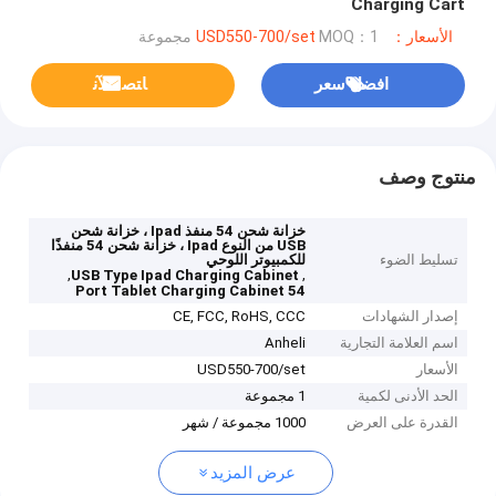
Charging Cart
الأسعار：USD550-700/set
MOQ：1 مجموعة
افضل سعر
ﺎﺘﺼﻟ ﺍﻶﻧ
منتوج وصف
خزانة شحن 54 منفذ Ipad ، خزانة شحن
USB من النوع Ipad ، خزانة شحن 54 منفذًا
تسليط الضوء
للكمبيوتر اللوحي
,
,
USB Type Ipad Charging Cabinet
54 Port Tablet Charging Cabinet
إصدار الشهادات
CE, FCC, RoHS, CCC
اسم العلامة التجارية
Anheli
الأسعار
USD550-700/set
الحد الأدنى لكمية
1 مجموعة
القدرة على العرض
1000 مجموعة / شهر
عرض المزيد