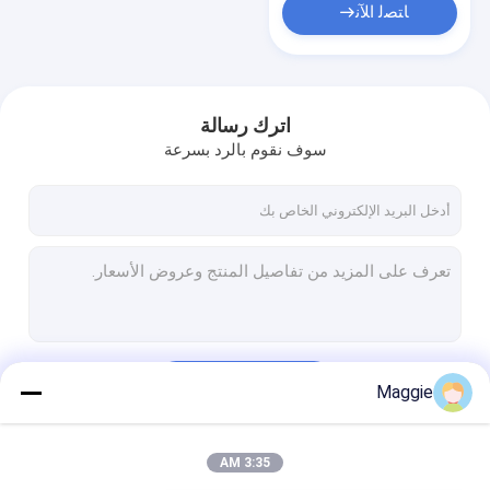
ﺎﺘﺼﻟ ﺍﻶﻧ
اترك رسالة
سوف نقوم بالرد بسرعة
استمر
Maggie
3:35 AM
فئاتنا