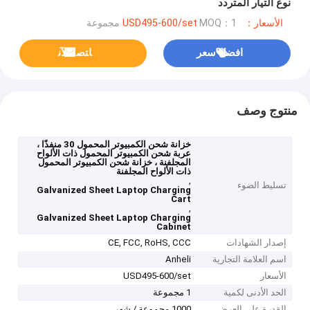
نوع التيار المتردد
الأسعار：USD495-600/set
MOQ：1 مجموعة
افضل سعر
ﺎﺘﺼﻟ ﺍﻶﻧ
منتوج وصف
خزانة شحن الكمبيوتر المحمول 30 منفذًا ،
عربة شحن الكمبيوتر المحمول ذات الألواح
المجلفنة ، خزانة شحن الكمبيوتر المحمول
ذات الألواح المجلفنة
,
تسليط الضوء
Galvanized Sheet Laptop Charging
Cart
,
Galvanized Sheet Laptop Charging
Cabinet
إصدار الشهادات
CE, FCC, RoHS, CCC
اسم العلامة التجارية
Anheli
الأسعار
USD495-600/set
الحد الأدنى لكمية
1 مجموعة
القدرة على العرض
1000 مجموعة / شهر