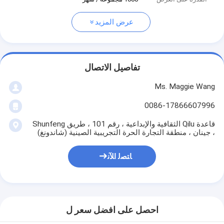
عرض المزيد
تفاصيل الاتصال
Ms. Maggie Wang
0086-17866607996
قاعدة Qilu الثقافية والإبداعية ، رقم 101 ، طريق Shunfeng
، جينان ، منطقة التجارة الحرة التجريبية الصينية (شاندونغ)
ﺎﺘﺼﻟ ﺍﻶﻧ
احصل على افضل سعر ل