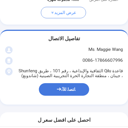
عرض المزيد
تفاصيل الاتصال
Ms. Maggie Wang
0086-17866607996
قاعدة Qilu الثقافية والإبداعية ، رقم 101 ، طريق Shunfeng
، جينان ، منطقة التجارة الحرة التجريبية الصينية (شاندونغ)
ﺎﺘﺼﻟ ﺍﻶﻧ
احصل على افضل سعر ل