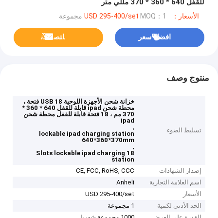
للقفل 640 * 360 * 370 مللي متر
الأسعار：USD 295-400/set
MOQ：1 مجموعة
افضل سعر
ﺎﺘﺼﻟ ﺍﻶﻧ
منتوج وصف
خزانة شحن الأجهزة اللوحية USB 18 فتحة ،
محطة شحن ipad قابلة للقفل 640 * 360 *
370 مم ، 18 فتحة قابلة للقفل محطة شحن
ipad
,
تسليط الضوء
lockable ipad charging station
640*360*370mm
,
18 Slots lockable ipad charging
station
إصدار الشهادات
CE, FCC, RoHS, CCC
اسم العلامة التجارية
Anheli
الأسعار
USD 295-400/set
الحد الأدنى لكمية
1 مجموعة
القدرة على العرض
1000 مجموعة شهريا