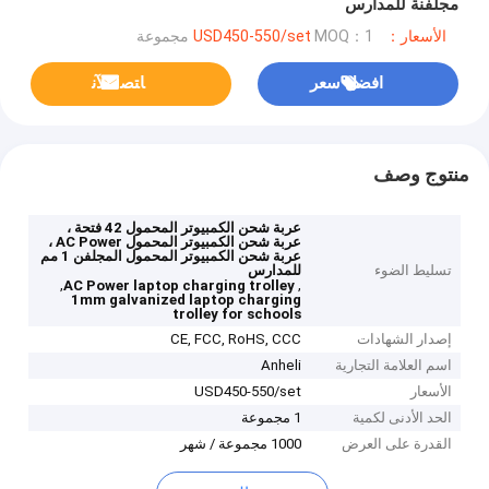
مجلفنة للمدارس
الأسعار：USD450-550/set
MOQ：1 مجموعة
افضل سعر
ﺎﺘﺼﻟ ﺍﻶﻧ
منتوج وصف
عربة شحن الكمبيوتر المحمول 42 فتحة ،
عربة شحن الكمبيوتر المحمول AC Power ،
عربة شحن الكمبيوتر المحمول المجلفن 1 مم
تسليط الضوء
للمدارس
,
,
AC Power laptop charging trolley
1mm galvanized laptop charging
trolley for schools
إصدار الشهادات
CE, FCC, RoHS, CCC
اسم العلامة التجارية
Anheli
الأسعار
USD450-550/set
الحد الأدنى لكمية
1 مجموعة
القدرة على العرض
1000 مجموعة / شهر