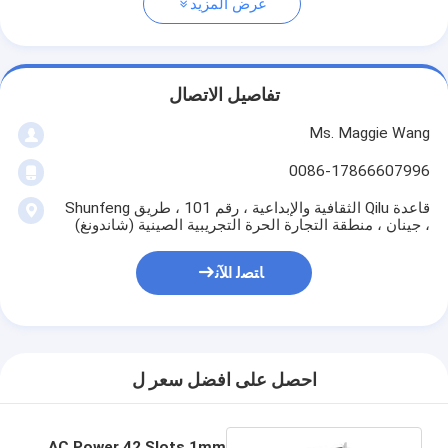
عرض المزيد
تفاصيل الاتصال
Ms. Maggie Wang
0086-17866607996
قاعدة Qilu الثقافية والإبداعية ، رقم 101 ، طريق Shunfeng
، جينان ، منطقة التجارة الحرة التجريبية الصينية (شاندونغ)
ﺎﺘﺼﻟ ﺍﻶﻧ
احصل على افضل سعر ل
AC Power 42 Slots 1mm