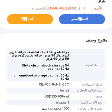
هرتز
الأسعار：USD550-700/set
MOQ：1 مجموعة
افضل سعر
ﺎﺘﺼﻟ ﺍﻶﻧ
منتوج وصف
خزانة شحن 54 فتحة ، 54 فتحة ، خزانة تخزين
كروم بوك 50 هرتز ، خزانة تخزين كروم بوك
50 هرتز 60 هرتز
,
تسليط الضوء
54 Slots chromebook storage
cabinet 50Hz
,
chromebook storage cabinet 50Hz
60Hz
إصدار الشهادات
CE, FCC, RoHS, CCC
اسم العلامة التجارية
Anheli
الأسعار
USD550-700/set
الحد الأدنى لكمية
1 مجموعة
القدرة على العرض
1000 مجموعة / شهر