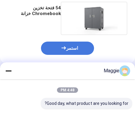
54 فتحة تخزين
Chromebook خزانة
شحن Ipad 50 هرتز 60
هرتز
استمر
Maggie
المنتجات الموصى بها
4:48 PM
Good day, what product are you looking for?
الصين مصنع خزانة
عربة شحن آيباد، مقابس
الأجهزة اللوحية 