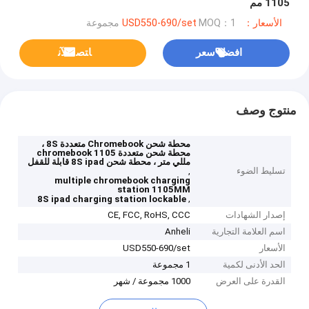
1105 مم
الأسعار：USD550-690/set
MOQ：1 مجموعة
افضل سعر
ﺎﺘﺼﻟ ﺍﻶﻧ
منتوج وصف
محطة شحن Chromebook متعددة 8S ،
محطة شحن متعددة chromebook 1105
مللي متر ، محطة شحن 8S ipad قابلة للقفل
تسليط الضوء
,
multiple chromebook charging
station 1105MM
,
8S ipad charging station lockable
إصدار الشهادات
CE, FCC, RoHS, CCC
اسم العلامة التجارية
Anheli
الأسعار
USD550-690/set
الحد الأدنى لكمية
1 مجموعة
القدرة على العرض
1000 مجموعة / شهر