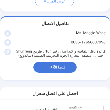
عرض المزيد
تفاصيل الاتصال
Ms. Maggie Wang
0086-17866607996
قاعدة Qilu الثقافية والإبداعية ، رقم 101 ، طريق Shunfeng
، جينان ، منطقة التجارة الحرة التجريبية الصينية (شاندونغ)
ﺎﺘﺼﻟ ﺍﻶﻧ
احصل على افضل سعر ل
8S محطة شحن