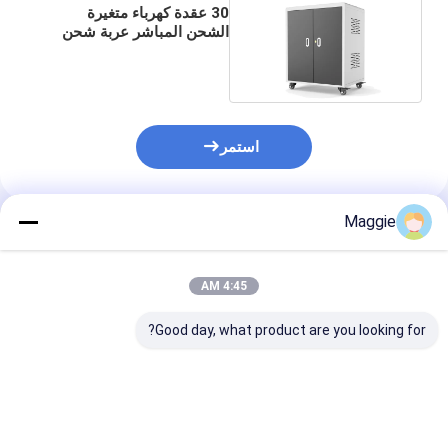
30 عقدة كهرباء متغيرة
الشحن المباشر عربة شحن
الكمبيوتر المحمول
استمر
Maggie
المنتجات الموصى بها
4:45 AM
Good day, what product are you looking for?
سعر تنافسي 30 فتحة AC
الكروم بوك شحن عربة
30 مصادر كهربا
الطاقة الكمبيوتر
30 AC المقابس
ook