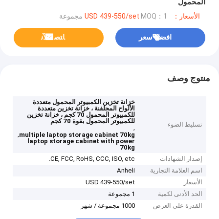
المحمول
الأسعار：USD 439-550/set
MOQ：1 مجموعة
افضل سعر
ﺎﺘﺼﻟ ﺍﻶﻧ
منتوج وصف
خزانة تخزين الكمبيوتر المحمول متعددة
الألواح المجلفنة ، خزانة تخزين متعددة
للكمبيوتر المحمول 70 كجم ، خزانة تخزين
للكمبيوتر المحمول بقوة 70 كجم
تسليط الضوء
,
,
multiple laptop storage cabinet 70kg
laptop storage cabinet with power
70kg
إصدار الشهادات
CE, FCC, RoHS, CCC, ISO, etc.
اسم العلامة التجارية
Anheli
الأسعار
USD 439-550/set
الحد الأدنى لكمية
1 مجموعة
القدرة على العرض
1000 مجموعة / شهر