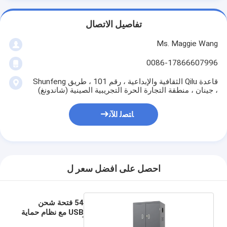
تفاصيل الاتصال
Ms. Maggie Wang
0086-17866607996
قاعدة Qilu الثقافية والإبداعية ، رقم 101 ، طريق Shunfeng
، جينان ، منطقة التجارة الحرة التجريبية الصينية (شاندونغ)
ﺎﺘﺼﻟ ﺍﻶﻧ
احصل على افضل سعر ل
54 فتحة شحن
USB مع نظام حماية
أمان 8S