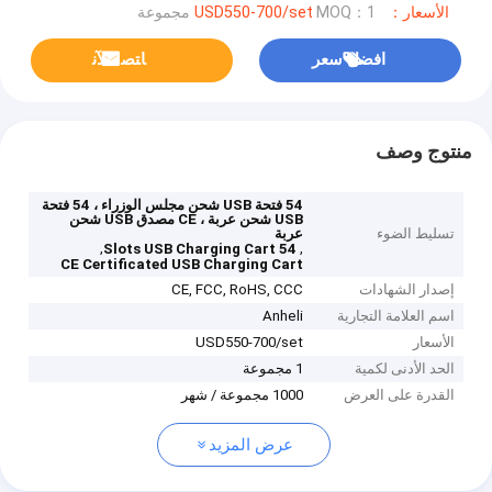
الأسعار：USD550-700/set
MOQ：1 مجموعة
افضل سعر
ﺎﺘﺼﻟ ﺍﻶﻧ
منتوج وصف
54 فتحة USB شحن مجلس الوزراء ، 54 فتحة
USB شحن عربة ، CE مصدق USB شحن
تسليط الضوء
عربة
,
,
54 Slots USB Charging Cart
CE Certificated USB Charging Cart
إصدار الشهادات
CE, FCC, RoHS, CCC
اسم العلامة التجارية
Anheli
الأسعار
USD550-700/set
الحد الأدنى لكمية
1 مجموعة
القدرة على العرض
1000 مجموعة / شهر
عرض المزيد