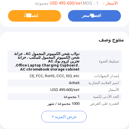
الأسعار：USD 495-600/set
MOQ：1 مجموعة
افضل سعر
ﺎﺘﺼﻟ ﺍﻶﻧ
منتوج وصف
دولاب شحن الكمبيوتر المحمول AC ، خزانة
شحن الكمبيوتر المحمول للمكتب ، خزانة
تسليط الضوء
تخزين كروم بوك AC
,
,
Office Laptop Charging Cupboard
AC chromebook storage cabinet
إصدار الشهادات
CE, FCC, RoHS, CCC, ISO, etc.
اسم العلامة التجارية
Anheli
الأسعار
USD 495-600/set
الحد الأدنى لكمية
1 مجموعة
القدرة على العرض
1000 مجموعة / شهر
عرض المزيد