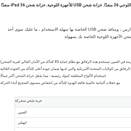
36 منفذًا
خزانة شحن USB للأجهزة اللوحية
خزانة شحن iPad 36 منفذًا
,
,
تُستخدم عربة الشحن المنقولة AHL-E36 بشكل أساسي للمدارس ، ومنافذ شحن USB الخاصة بها سهلة الاستخدام ، ما عليك سوى أخذ 
 الرقائق من الولايات المتحدة الأمريكية والتي لديها ضمان جودة أعلى للتأكد من الجودة العالية
استخدام الألواح المجلفنة كمواد رئيسية ، مما يجعل خزانة الشحن أكثر جمالًا
مع عجلات ألمانية عالمية فائقة الهدوء للتأكد من انخفاض مستوى الضجيج أثناء الحركة
عربة شحن متحركة
الصين
انهيلي