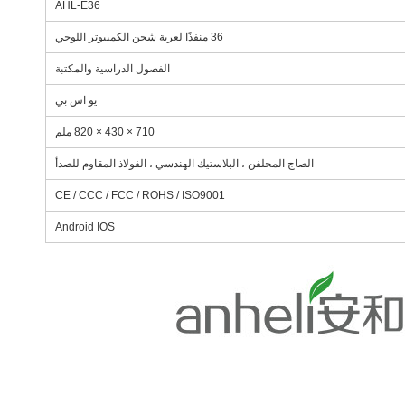
AHL-E36
36 منفذًا لعربة شحن الكمبيوتر اللوحي
الفصول الدراسية والمكتبة
يو اس بي
710 × 430 × 820 ملم
الصاج المجلفن ، البلاستيك الهندسي ، الفولاذ المقاوم للصدأ
CE / CCC / FCC / ROHS / ISO9001
Android IOS