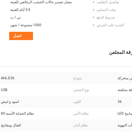
تفاصيل التغليف:
معيار تصدير حالات الخشب الرقائقي للعينة
وقت التسليم:
3-5 أيام للعينة
شروط الدفع:
تي / ت
القدرة على العرض:
1000 مجموعة / شهر
اتصل
 متحركة
نموذج:
AHL-E36
ة مجلفنة
نوع الشحن:
USB
36
اللون:
اسود و ابيض
بيح LED
نظام الأمن:
نظام الحماية الأمنية 8S
ت التهوية
نظام أمان:
اقفال ومفاتيح