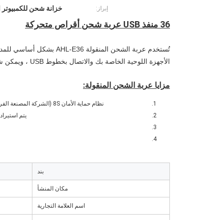
خزانة شحن للكمبيوتر اللوحي 
إبراز:
36 منفذ USB عربة شحن أقراص متحركة
الأجهزة اللوحية الخاصة بك والاتصال بخطوط USB ، ويمكن شحن الأجهزة اللوحية الخاصة بك بسهولة.
مزايا عربة الشحن المنقولة:
نظام حماية الأمان 8S (الشركة المصنعة الفريدة في الصين تستخدم هذه الرقائق مع نظام حماية 8S للتأكد من الأمان العالي لعربة الشحن)
يتم استيراد
بند
مكان المنشأ
اسم العلامة التجارية