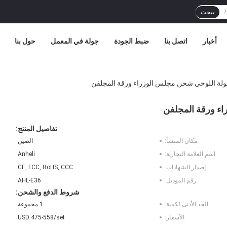
يبحث
أخبار
اتصل بنا
ضبط الجودة
جولة في المعمل
حول بنا
تفاصيل المنتج:
مكان المنشأ:
الصين
اسم العلامة التجارية:
Anheli
إصدار الشهادات:
CE, FCC, RoHS, CCC
رقم الموديل:
AHL-E36
شروط الدفع والشحن:
الحد الأدنى لكمية:
1 مجموعة
الأسعار:
USD 475-558/set