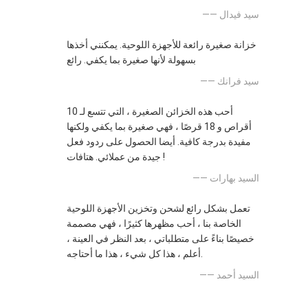
—— سيد فيدال
خزانة صغيرة رائعة للأجهزة اللوحية. يمكنني أخذها
بسهولة لأنها صغيرة بما يكفي. رائع
—— سيد فرانك
أحب هذه الخزائن الصغيرة ، التي تتسع لـ 10
أقراص و 18 قرصًا ، فهي صغيرة بما يكفي ولكنها
مفيدة بدرجة كافية. أيضا الحصول على ردود فعل
جيدة من عملائي. هتافات !
—— السيد بهارات
تعمل بشكل رائع لشحن وتخزين الأجهزة اللوحية
الخاصة بنا ، أحب مظهرها كثيرًا ، فهي مصممة
خصيصًا بناءً على متطلباتي ، بعد النظر في العينة ،
أعلم ، هذا كل شيء ، هذا ما أحتاجه.
—— السيد أحمد