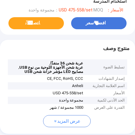
استخدام المدرسة
الأسعار：USD 475-558/set
MOQ：مجموعة واحدة
افضل سعر
ﺎﺘﺼﻟ ﺍﻶﻧ
منتوج وصف
,
عربة شحن 36 منفذًا
تسليط الضوء
,
عربة شحن الأجهزة اللوحية من نوع USB
مصابيح LED مؤشر خزانة شحن USB
إصدار الشهادات
CE, FCC, RoHS, CCC
اسم العلامة التجارية
Anheli
الأسعار
USD 475-558/set
الحد الأدنى لكمية
مجموعة واحدة
القدرة على العرض
1000 مجموعة / شهر
عرض المزيد