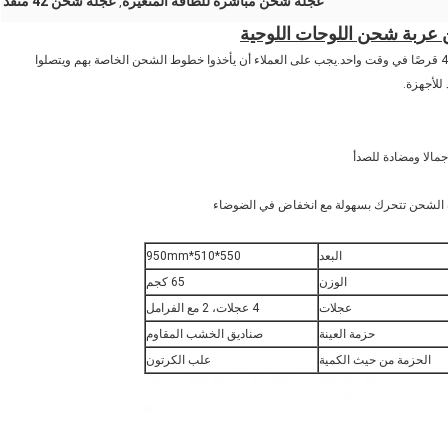
عجلة شحن مباشرة للطاقة المتغيرة
عجلة شحن 42 منفذ
,
يتم استخدام عربة شحن AHL-S42 ذات 42 منفذًا بشكل رئيسي لشحن 42 قرصًا في وقت واحد.يجب على العملاء أن يأخذوا خطوط الشحن الخاصة بهم ويتصلوا
للأجهزة.
البعد
550*510*950mm
الوزن
65 كجم
عجلات
4 عجلات، 2 مع الفرامل
حزمة العينة
صناديق الخشب المقاوم
الحزمة من حيث الكمية
علب الكرتون