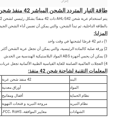
إبراز:
طاقة التيار المتردد الشحن المباشر 42 منفذ شحن عربة شحن اللوحات اللوحية
بالطاقة الداخلية، ثم تبدأ الشحن، والتي يمكن أن تضمن أداء الشحن الجيد 
المزايا:
1) دعم 42 قرصًا لشحنها في وقت واحد
2) ورقة صلبة كالمادة الرئيسية، والتي يمكن أن تجعل عربة الشحن أكثر جمالا ومضادة للصدأ
3) يمكن أن يحمي أجهزة ABS المواد البلاستيكية الهندسية من الخدش
4) العجلات العالمية الصامتة للغاية القياسية الطبية الألمانية تجعل عربات الشحن تتحرك بسهولة مع انخفاض في الضوضاء
المعلمات التقنية لشاحنة شحن 42 منفذ:
البند
42 منفذ شحن عربة
المواد
أوراق معدنية
نظام الحماية
أقفال ومفاتيح
نظام التبريد
مروحة التبريد و فتحات التهوية
الشهادات
معايير الموافقة، FCC، RoHS،