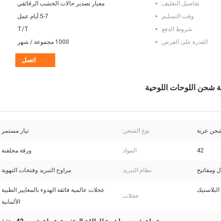
تفاصيل التغليف:
معيار تصدير حالات الخشب الرقائقي
وقت التسليم:
5-7 أيام عمل
شروط الدفع:
T/T
القدرة على العرض:
1000 مجموعة / شهر
اتصل
نوع الشحن:
تيار مستمر
42
المواد:
ورقة مجلفنة
ل ومفاتيح
نظام التبريد:
مراوح التبريد وفتحات التهوية
عجلات عالمية فائقة الهدوء بالمعايير الطبية
عجلات:
الألمانية