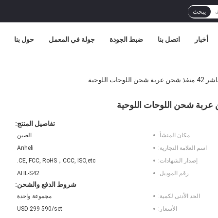
يبحث
أخبار
اتصل بنا
ضبط الجودة
جولة في المعمل
حول بنا
ات اللوحية
تفاصيل المنتج:
مكان المنشأ:
الصين
اسم العلامة التجارية:
Anheli
إصدار الشهادات:
CE, FCC, RoHS，CCC, ISO,etc.
رقم الموديل:
AHL-S42
شروط الدفع والشحن:
الحد الأدنى لكمية:
مجموعة واحدة
الأسعار:
USD 299-590/set