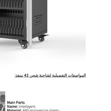
المواصفات التفصيلية لشاحنة شحن 42 منفذ: