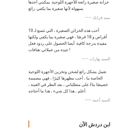
خزانة صغيرة رائعة للأجهزة اللوحية. يمكنني أخذها
بسهولة لأنها صغيرة بما يكفي. رائع
—— سيد فرانك
أحب هذه الخزائن الصغيرة ، التي تتسع لـ 10
أقراص و 18 قرصًا ، فهي صغيرة بما يكفي ولكنها
مفيدة بدرجة كافية. أيضا الحصول على ردود فعل
جيدة من عملائي. هتافات !
—— السيد بهارات
تعمل بشكل رائع لشحن وتخزين الأجهزة اللوحية
الخاصة بنا ، أحب مظهرها كثيرًا ، فهي مصممة
خصيصًا بناءً على متطلباتي ، بعد النظر في العينة ،
أعلم ، هذا كل شيء ، هذا ما أحتاجه.
—— السيد أحمد
ابن دردش الآن