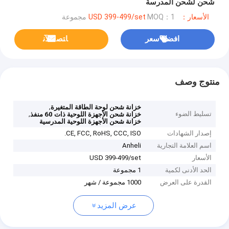
شحن لشحن المدرسة
الأسعار：USD 399-499/set
MOQ：1 مجموعة
افضل سعر
ﺎﺘﺼﻟ ﺍﻶﻧ
منتوج وصف
,
خزانة شحن لوحة الطاقة المتغيرة
تسليط الضوء
,
خزانة شحن الأجهزة اللوحية ذات 60 منفذ
خزانة شحن الأجهزة اللوحية المدرسية
إصدار الشهادات
CE, FCC, RoHS, CCC, ISO.
اسم العلامة التجارية
Anheli
الأسعار
USD 399-499/set
الحد الأدنى لكمية
1 مجموعة
القدرة على العرض
1000 مجموعة / شهر
عرض المزيد