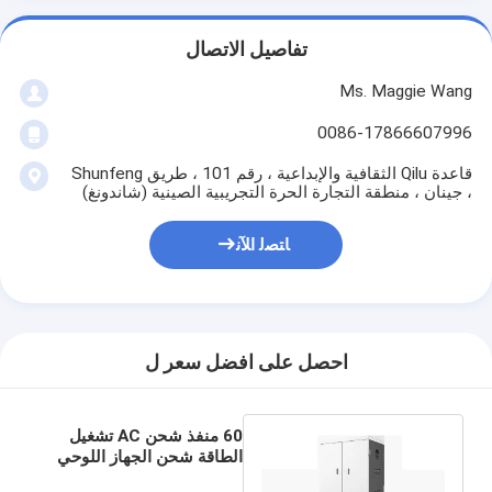
تفاصيل الاتصال
Ms. Maggie Wang
0086-17866607996
قاعدة Qilu الثقافية والإبداعية ، رقم 101 ، طريق Shunfeng
، جينان ، منطقة التجارة الحرة التجريبية الصينية (شاندونغ)
ﺎﺘﺼﻟ ﺍﻶﻧ
احصل على افضل سعر ل
60 منفذ شحن AC تشغيل
الطاقة شحن الجهاز اللوحي
خزانة شحن لشحن المدرسة