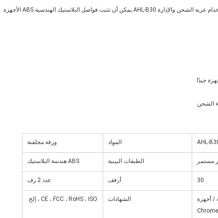
قم بنقل وتأمين وإدارة وشحن ما يصل إلى 30 جهازًا في مكان واحد باستخدام عربة الشحن والإدارة AHL-B30.يمكن أن تثبت فواصل البلاستيك الهندسية ABS الأجهزة
AHL-B3
المواد
ورقة مجلفنة
ر مستمر
الطبقات البينية
ABS هندسة البلاستيك
30
أرفف
عدد 2 رف
 / أجهزة
الشهادات
CE ، FCC ، RoHS ، ISO ، إلخ.
Chrome