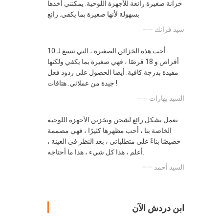
خزانة صغيرة رائعة للأجهزة اللوحية. يمكنني أخذها
بسهولة لأنها صغيرة بما يكفي. رائع
—— سيد فرانك
أحب هذه الخزائن الصغيرة ، التي تتسع لـ 10
أقراص و 18 قرصًا ، فهي صغيرة بما يكفي ولكنها
مفيدة بدرجة كافية. أيضا الحصول على ردود فعل
جيدة من عملائي. هتافات !
—— السيد بهارات
تعمل بشكل رائع لشحن وتخزين الأجهزة اللوحية
الخاصة بنا ، أحب مظهرها كثيرًا ، فهي مصممة
خصيصًا بناءً على متطلباتي ، بعد النظر في العينة ،
أعلم ، هذا كل شيء ، هذا ما أحتاجه.
—— السيد أحمد
ابن دردش الآن