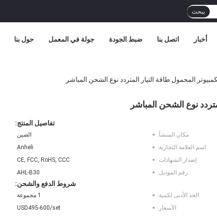
يبحث
أخبار
اتصل بنا
ضبط الجودة
جولة في المعمل
حول بنا
تفاصيل المنتج:
مكان المنشأ:
الصين
اسم العلامة التجارية:
Anheli
إصدار الشهادات:
CE, FCC, RoHS, CCC
رقم الموديل:
AHL-B30
شروط الدفع والشحن:
الحد الأدنى لكمية:
1 مجموعة
الأسعار:
USD495-600/set