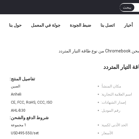
يبحث
أخبار
اتصل بنا
ضبط الجودة
جولة في المعمل
حول بنا
تفاصيل المنتج:
مكان المنشأ:
الصين
اسم العلامة التجارية:
Anheli
إصدار الشهادات:
CE, FCC, RoHS, CCC, ISO
رقم الموديل:
AHL-B30
شروط الدفع والشحن:
الحد الأدنى لكمية:
1 مجموعة
الأسعار:
USD495-550/set