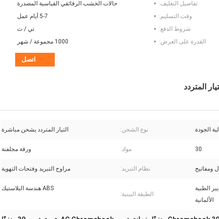
تفاصيل التغليف:
حالات الخشب الرقائقي القياسية المصدرة
وقت التسليم:
5-7 أيام عمل
شروط الدفع:
تي / ت
القدرة على العرض:
1000 مجموعة / شهر
اتصل
نوع الشحن:
التيار المتردد يشحن مباشرة
30
مواد:
ورقة مجلفنة
ل ومفاتيح
نظام التبريد:
مراوح التبريد وفتحات التهوية
ير الطبية
ABS هندسة البلاستيك
الطبقة البينية:
الألمانية