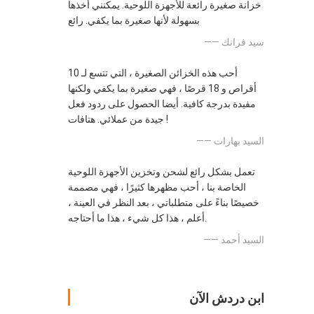
خزانة صغيرة رائعة للأجهزة اللوحية. يمكنني أخذها
بسهولة لأنها صغيرة بما يكفي. رائع
—— سيد فرانك
أحب هذه الخزائن الصغيرة ، التي تتسع لـ 10
أقراص و 18 قرصًا ، فهي صغيرة بما يكفي ولكنها
مفيدة بدرجة كافية. أيضا الحصول على ردود فعل
جيدة من عملائي. هتافات !
—— السيد بهارات
تعمل بشكل رائع لشحن وتخزين الأجهزة اللوحية
الخاصة بنا ، أحب مظهرها كثيرًا ، فهي مصممة
خصيصًا بناءً على متطلباتي ، بعد النظر في العينة ،
أعلم ، هذا كل شيء ، هذا ما أحتاجه.
—— السيد أحمد
ابن دردش الآن