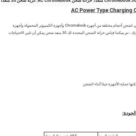
خزانة شحن AC Chromebook
عربة شحن 30 منفذًا
,
,
تُستخدم خزانة شحن chromebook عالية الجودة AHL-B30 بشكل أساسي لشحن أحجام مختلفة من أجهزة Chromebook وأجهزة الكمبيوتر المحمولة وأجهزة
الكمبيوتر المحمولة وما إلى ذلك ، يمكنك إخباري بحجمك التفصيلي لأجهزتك ، ثم يمكننا قياس خزانة الشحن المحددة لك.30 منفذ شحن يمكن أن تلبي الاحتياجات