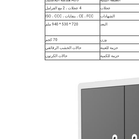
الطبقة البينية
ABS هندسة البلاستيك
عجلات
4 عجلات ، 2 مع الفرامل
الشهادات
CE ، FCC ، بنفايات ، ISO ، CCC
البعد
720 * 530 * 940 ملم
وزن
70 كجم
حزمة للعينة
حالات الخشب الرقائقي
حزمة للكمية
حالات الكرتون